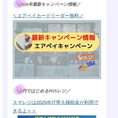
＼2026年最新キャンペーン情報／
＼エアペイカードリーダー無料／
＼0円ではじめるPOSレジ／
スマレジは2025年IT導入補助金が利用で
きるよ＞＞