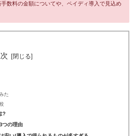
の決済手数料の金額についてや、ペイディ導入で見込め
目次
みた
較
は?
3つの理由
数料は安い!導入で得られるものが多すぎる