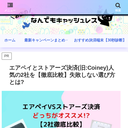
メニュー
検索
ホーム
最新キャンペーンまとめ
おすすめ決済端末【30秒診断】
PR
エアペイとストアーズ決済(旧:Coiney)人
気の2社を【徹底比較】失敗しない選び方
とは?