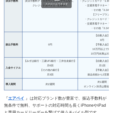
決済手数料
決済手数料ディスカウントプログラムなら、
・クレジットカード『1.98%～
スクロールできます
クレジットカード→『2.48%』
・交通系電子マネー『1.
・その他『3.24%
【フリープラン】
・クレジットカード『2.
・交通系電子マネー『1.
・その他『3.24%
【自動入金】
0円
振込手数料
0円
【手動入金】
10万円以上で0円
10万円未満は200
【みずほ銀行・三菱UFJ銀行・三井住友銀行】
【自動入金】
月6回
月1回
入金サイクル
【その他の銀行】
【手動入金】
月3回
振込依頼から2営業日
約1週間
導入期間
約2週間
オンライン決済は最短翌
『
エアペイ
』
は対応ブランド数が豊富で、振込手数料が
無条件で無料、サポートの対応時間も長くiPhoneやiPad
と専用カードリーダーを繋げて使うモバイル型です。