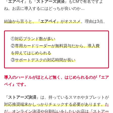
『
エアペイ
』も『
ストアーズ決済
』もCMで有名ですよ
ね。お店に導入するにはどっちが良いのか…
結論から言うと、『
エアペイ
』がオススメ
。理由は3点、
①
対応ブランド数が多い
②
専用カードリーダーが無料貸与だから、導入費
を抑えてはじめられる
③
サポートデスクの対応時間が長い
導入のハードルがほとんど無く、はじめられるのが『
エア
ペイ
』です。
『
ストアーズ決済
』は、持っているスマホやタブレットが
対応推奨端末
かしっかりチェックする必要があります。
た
だ、オンライン決済や分割払いをしたいお店は『ストアー