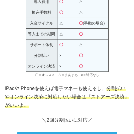
導入費用
〇
△
振込手数料
〇
△
入金サイクル
△
〇
(手動の場合)
導入までの期間
△
〇
サポート体制
〇
△
分割払い
×
〇
オンライン決済
×
〇
〇＝オススメ △＝まあまあ ×＝対応なし
iPadやiPhoneを使えば電子マネーも使えるし、
分割払い
やオンライン決済に対応したい場合は『ストアーズ決済』
がいいよ。
＼2回分割払いに対応／